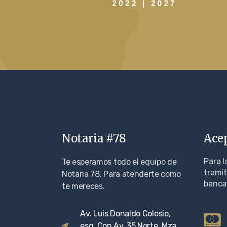
Notaria #78
Ace
Para 
Te esperamos todo el equipo de
trami
Notaria 78. Para atenderte como
bancar
te mereces.
Av. Luis Donaldo Colosio,
esq. Con Av. 35 Norte, Mza